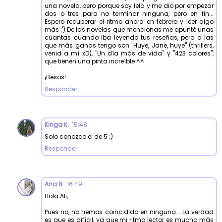
una novela, pero porque soy lela y me dio por empezar
dos o tres para no terminar ninguna, pero en fin...
Espero recuperar el ritmo ahora en febrero y leer algo
más :') De las novelas que mencionas me apunté unas
cuantas cuando iba leyendo tus reseñas, pero a las
que más ganas tengo son "Huye, Jane, huye" (thrillers,
venid a mí xD), "Un día más de vida" y "423 colores",
que tienen una pinta increíble ^^
¡Besos!
Responder
Kinga K.
15:48
Solo conozco el de 5 :)
Responder
Ana B.
16:49
Hola Ali,
Pues no, no hemos coincidido en ninguna... La verdad
es que es difícil, ya que mi ritmo lector es mucho más