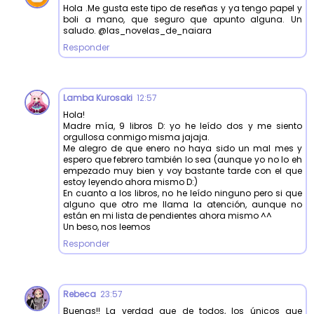
Hola .Me gusta este tipo de reseñas y ya tengo papel y
boli a mano, que seguro que apunto alguna. Un
saludo. @las_novelas_de_naiara
Responder
Lamba Kurosaki
12:57
Hola!
Madre mía, 9 libros D: yo he leído dos y me siento
orgullosa conmigo misma jajaja.
Me alegro de que enero no haya sido un mal mes y
espero que febrero también lo sea (aunque yo no lo eh
empezado muy bien y voy bastante tarde con el que
estoy leyendo ahora mismo D:)
En cuanto a los libros, no he leído ninguno pero si que
alguno que otro me llama la atención, aunque no
están en mi lista de pendientes ahora mismo ^^
Un beso, nos leemos
Responder
Rebeca
23:57
Buenas!! La verdad que de todos, los únicos que