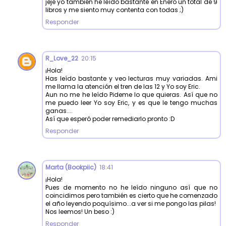
jeje yo también he leído bastante en Enero un total de 9
libros y me siento muy contenta con todas ;)
Responder
R_Love_22
20:15
¡Hola!
Has leído bastante y veo lecturas muy variadas. Ami
me llama la atención el tren de las 12 y Yo soy Eric.
Aun no me he leído Pideme lo que quieras. Así que no
me puedo leer Yo soy Eric, y es que le tengo muchas
ganas....
Así que esperó poder remediarlo pronto :D
Responder
Marta (Bookpiic)
18:41
¡Hola!
Pues de momento no he leído ninguno así que no
coincidimos pero también es cierto que he comenzado
el año leyendo poquísimo...a ver si me pongo las pilas!
Nos leemos! Un beso :)
Responder