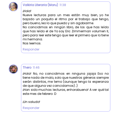
Valkiria Literaria (Maru)
11:38
¡Hola!
Nueve lecturas para un mes están muy bien, yo he
bajado un poquito el ritmo por el trabajo que tengo,
pero bueno, leo lo que puedo y sin agobiarme.
No coincidimos en ningún libro, de los que has leído
que has leído el de Yo soy Eric Zimmerman volumen II,
pero para leer este tengo que leer el primero que lo tiene
mi hermana.
Nos leemos.
Responder
Thero
11:46
¡Hola! No, no coincidimos en ninguna jajaja Eso no
tiene nada de malo, solo que nuestros géneros siempre
serán distintos, me temo (aunque tengo la esperanza
de que alguna vez coincidamos) ;)
¡Han sido muchas lecturas, enhorabuena! A ver qué tal
este mes de febrero :D
¡Un saludo!
Responder