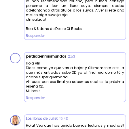
la han recomendado mucho, pero nunca consigo
ponerme a leer un libro suyo, siempre acabo
adelantando otros títulos a los suyos. A ver si este año
me leo algo suyo jajaja
¡Un saludo!
Bea & Udane de Desire Of Books
Responder
perdidaenmismundos
2:53
Hola Ali!
Dices como yo que vas a bajar y últimamente eres la
que más entradas sube XD yo al final era como tú y
acabe super quemada.
Ah pues con ese final ya sabemos cual es la próxima
reseña XD.
Mil besis.
Responder
Los libros de Juliet
15:43
Hola! Veo que has tenido buenas lecturas y muchas!!