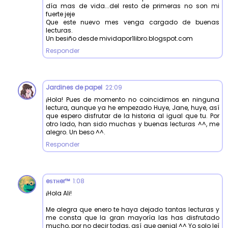
día mas de vida...del resto de primeras no son mi
fuerte jeje
Que este nuevo mes venga cargado de buenas
lecturas.
Un besiño desde mividapor1libro.blogspot.com
Responder
Jardines de papel
22:09
¡Hola! Pues de momento no coincidimos en ninguna
lectura, aunque ya he empezado Huye, Jane, huye, así
que espero disfrutar de la historia al igual que tu. Por
otro lado, han sido muchas y buenas lecturas ^^, me
alegro. Un beso ^^.
Responder
eѕтнer™
1:08
¡Hola Ali!
Me alegra que enero te haya dejado tantas lecturas y
me consta que la gran mayoría las has disfrutado
mucho, por no decir todas, así que genial ^^ Yo solo leí