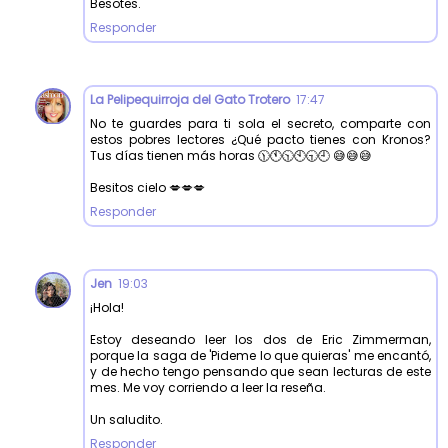
Besotes.
Responder
La Pelipequirroja del Gato Trotero
17:47
No te guardes para ti sola el secreto, comparte con
estos pobres lectores ¿Qué pacto tienes con Kronos?
Tus días tienen más horas 🕦🕚🕥🕙🕤🕘 😅😅😅
Besitos cielo 💋💋💋
Responder
Jen
19:03
¡Hola!
Estoy deseando leer los dos de Eric Zimmerman,
porque la saga de 'Pideme lo que quieras' me encantó,
y de hecho tengo pensando que sean lecturas de este
mes. Me voy corriendo a leer la reseña.
Un saludito.
Responder