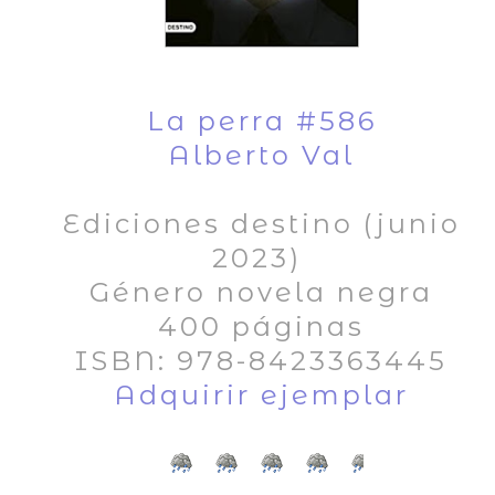
La perra #586
Alberto Val
Ediciones destino (junio
2023)
Género novela negra
400 páginas
ISBN: 978-8423363445
Adquirir ejemplar