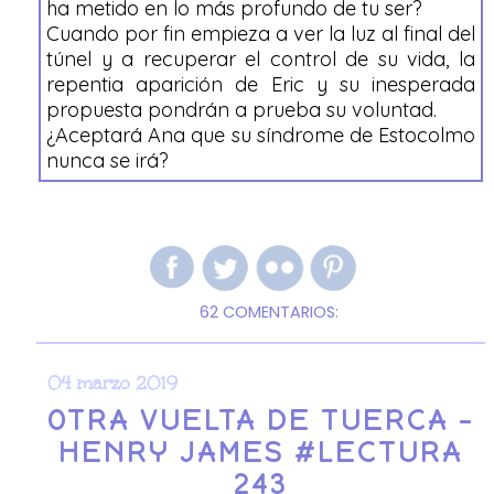
ha metido en lo más
pro
fundo de tu ser?
Cuando por fin empieza a ver la luz al final del
t
únel y a recuperar el contro
l de su vida, la
repentia aparición de Eric y su
inesperada
propuesta pondrán a
prueba
su voluntad.
¿Aceptar
á A
na que su síndrome de Estocolmo
nunca se ir
á?
62 COMENTARIOS:
04 marzo 2019
OTRA VUELTA DE TUERCA -
HENRY JAMES #LECTURA
243