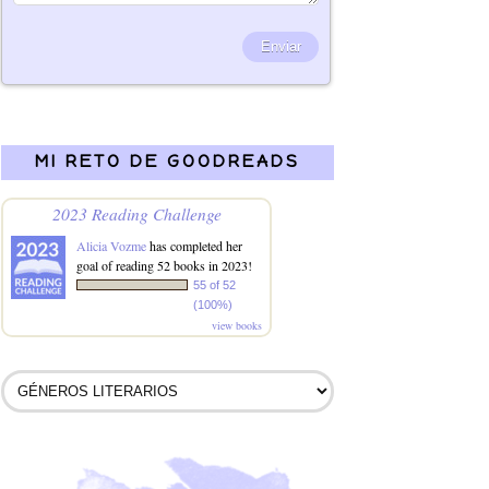
MI RETO DE GOODREADS
2023 Reading Challenge
Alicia Vozme
has completed her
goal of reading 52 books in 2023!
55 of 52
(100%)
view books