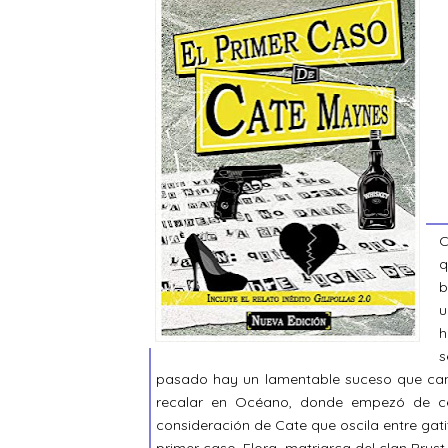
C
q
b
u
h
s
pasado hay un lamentable suceso que camb
recalar en Océano, donde empezó de ce
consideración de Cate que oscila entre gati