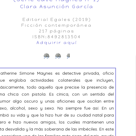
Clara Asunción García
Editorial Egales (2019)
Ficción contemporánea
217 páginas
ISBN:8492813504
Adquirir aquí
atherine Simone Maynes es detective privada, oficio
ue engloba actividades colaterales que incluyen,
ásicamente, todo aquello que precise la presencia de
na chica con pistola. Es cínica, con un sentido del
umor algo oscuro y unas aficiones que oscilan entre
exo, alcohol, sexo y sexo. No siempre fue así. En un
ió su vida y que la hizo huir de su ciudad natal para
ro e hizo nuevos amigos, los cuales mantienen una
ta desvalida y la más soberana de las imbéciles. En este