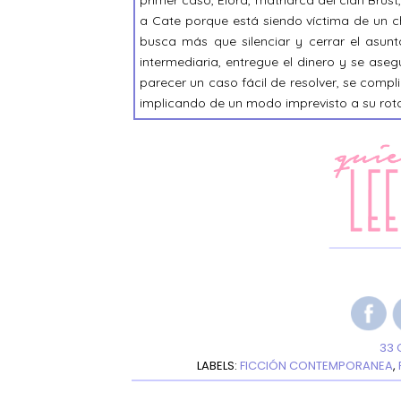
primer caso, Elora, matriarca del clan Brust
a Cate porque está siendo víctima de un ch
busca más que silenciar y cerrar el asu
intermediaria, entregue el dinero y se ase
parecer un caso fácil de resolver, se comp
implicando de un modo imprevisto a su rot
33 
LABELS:
FICCIÓN CONTEMPORANEA
,