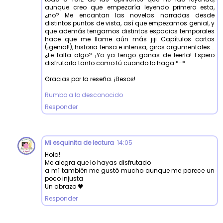
aunque creo que empezaría leyendo primero esta,
¿no? Me encantan las novelas narradas desde
distintos puntos de vista, así que empezamos genial, y
que además tengamos distintos espacios temporales
hace que me llame aún más jiji Capítulos cortos
(¡genial!), historia tensa e intensa, giros argumentales...
¿Le falta algo? ¡Yo ya tengo ganas de leerla! Espero
disfrutarla tanto como tú cuando lo haga *-*
Gracias por la reseña. ¡Besos!
Rumbo a lo desconocido
Responder
Mi esquinita de lectura
14:05
Hola!
Me alegra que lo hayas disfrutado
a mí también me gustó mucho aunque me parece un
poco injusta
Un abrazo 🖤
Responder