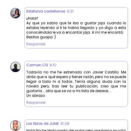
Estefania castellanos
8:31
¡¡Hola!!
Ay que yo sabía que te iba a gustar jaja cuando lo
estaba leyendo a ti te había llegado y yo digo a esta
conociéndola le va a encantar jaja. A mí me encantó.
Besitos guapa :)
Responder
Carmen CG
8:51
Todavía no me he estrenado con Javier Castillo. Me
dirás que a qué espero y tienes razón, pero no se puede
llegar a todo ni a todos. Tenía alguna duda con la
novela pero, tras leer tu publicación, creo que me
gustaría... otra que se va a mi lista de deseos...
Un abrazo
Responder
Los libros de Juliet
10:08
Hola! No he leído nada del autor pero me llama mucho