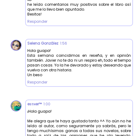
he leído comentarios muy positivos sobre el libro así
que me lo llevo bien apuntado.
Besitos!
Responder
Selena González
1:56
Hola guapa!
Esta semana coincidimos en reseña, y en opinión
también. Javier no te da ni un respiro eh, todo el tiempo
pasan cosas. Yo la he devorado y estoy deseando que
vuelva con otra historia.
Un beso
Responder
eѕтнer™
1:00
¡Hola guapa!
Me alegra que te haya gustado tanto ^^ Yo aún no he
leído al autor, como seguramente ya sabrás, pero le
tengo muchísimas ganas a todas sus novelas, sobre
todo a raíz de las opiniones que he ido leyendo,