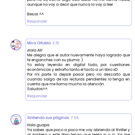
aunque no voy a decir que nunca lo voy a leer.
Besos ^^
Responder
Mica Ortubia
2:15
¡Hola Ali!
Me alegra que el autor nuevamente haya logrado que
te enganches con su pluma :)
Yo estoy leyendo en digital todo, por cuestiones
económicas y extraño tanto el tacto a un libro xD
Por mi parte lo dejaré pasar pero no descarto que
cuando salga de las lecturas pendientes lo tenga en
cuenta que me llama mucho la atención.
Saludos^^
Responder
Sintiendo sus páginas
7:04
Hola guapa
Ya sabes que poco a poco me voy abriendo al thriller y
al misterio y este libro tengo que leerlo si o si. Ya me