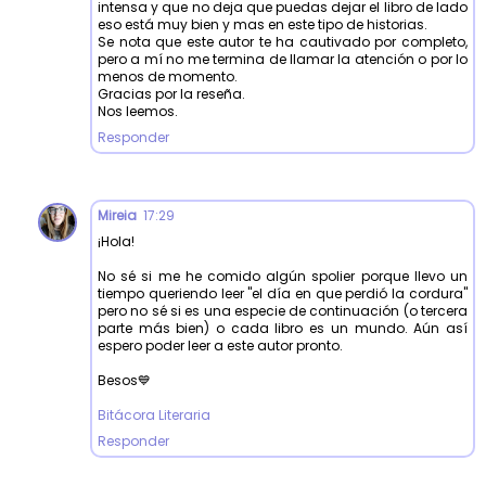
intensa y que no deja que puedas dejar el libro de lado
eso está muy bien y mas en este tipo de historias.
Se nota que este autor te ha cautivado por completo,
pero a mí no me termina de llamar la atención o por lo
menos de momento.
Gracias por la reseña.
Nos leemos.
Responder
Mireia
17:29
¡Hola!
No sé si me he comido algún spolier porque llevo un
tiempo queriendo leer "el día en que perdió la cordura"
pero no sé si es una especie de continuación (o tercera
parte más bien) o cada libro es un mundo. Aún así
espero poder leer a este autor pronto.
Besos💙
Bitácora Literaria
Responder