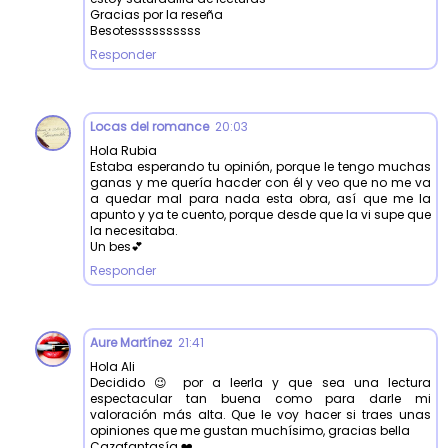
Gracias por la reseña
Besotessssssssss
Responder
Locas del romance
20:03
Hola Rubia
Estaba esperando tu opinión, porque le tengo muchas
ganas y me quería hacder con él y veo que no me va
a quedar mal para nada esta obra, así que me la
apunto y ya te cuento, porque desde que la vi supe que
la necesitaba.
Un bes💕
Responder
Aure Martínez
21:41
Hola Ali
Decidido 😉 por a leerla y que sea una lectura
espectacular tan buena como para darle mi
valoración más alta. Que le voy hacer si traes unas
opiniones que me gustan muchísimo, gracias bella
Cazafantasía ❤️