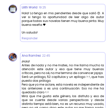
Lilith World
19:25
Hola! Lo tengo en mis pendientes desde que salió 😍. A
ver si tengo la oportunidad de leer algo de autor
porque todas sus novelas tienen muy buena pinta. Muy
buena reseña 🖤
Un saludo!
Responder
Ana Ramírez
22:45
¡Hola!
Antes de nada y no me mates, no me llama mucho la
atención este autor y eso que tiene muy buenas
críticas, pero no sé, no me termina de convencer jajaja.
Será un prólogo, 52 capítulos y un epílogo >.<, que has
puesto dos prólogo.
Pero que yo me aclare, esta novela es independiente de
las anteriores o es una continuación. Eso no me ha
quedado claro >.<
Mira que me gusta este género, los disfruto y eso de
que se cuente desde varias perspectivas y desde
distinto tiempo está bien, no es un recurso muy usado,
pero no sé, como digo este autor no me llama nada,