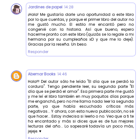
Jardines de papel
14:28
¡Hola! Me gustaría darle una oportunidad a este libro
por lo que cuentas, y porque el primer libro del autor no
me gustó mucho. El estilo me encantó pero no
congenié con la historia. Así que bueno, espero
hacerme pronto con este libro (quizás se lo regale a mi
hermana por su cumpleaños xD y que me lo deje).
Gracias por la reseña. Un beso.
Responder
Abemar Books
14:46
Hola!!! Del autor sólo he leído "El día que se perdió la
cordura". Tengo pendiente leer, su segunda parte "El
día que se perdió el amor". Esa primera parte me gustó
y me leí el libro también en muy poquitos días porque
me enganchó, pero no me llama nada leer la segunda
parte, ya que había escuchado críticas más
negativas... Y ahora, con esta nueva publicación, no sé
que hacer... Estoy indecisa si leerlo o no. Veo que a ti te
ha encantado y más si dices que es de tus mejores
lecturas del año... Lo sopesaré todavía un poco más,
jejeje. ♥
Responder