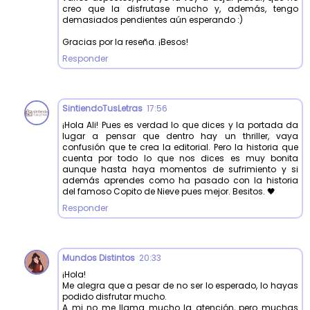
creo que la disfrutase mucho y, además, tengo
demasiados pendientes aún esperando :)
Gracias por la reseña. ¡Besos!
Responder
SintiendoTusLetras
17:56
¡Hola Ali! Pues es verdad lo que dices y la portada da
lugar a pensar que dentro hay un thriller, vaya
confusión que te crea la editorial. Pero la historia que
cuenta por todo lo que nos dices es muy bonita
aunque hasta haya momentos de sufrimiento y si
además aprendes como ha pasado con la historia
del famoso Copito de Nieve pues mejor. Besitos. 🖤
Responder
Mundos Distintos
20:33
¡Hola!
Me alegra que a pesar de no ser lo esperado, lo hayas
podido disfrutar mucho.
A mi no me llama mucho la atención, pero muchas