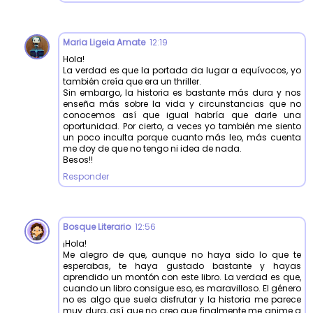
Maria Ligeia Amate
12:19
Hola!
La verdad es que la portada da lugar a equívocos, yo
también creía que era un thriller.
Sin embargo, la historia es bastante más dura y nos
enseña más sobre la vida y circunstancias que no
conocemos así que igual habría que darle una
oportunidad. Por cierto, a veces yo también me siento
un poco inculta porque cuanto más leo, más cuenta
me doy de que no tengo ni idea de nada.
Besos!!
Responder
Bosque Literario
12:56
¡Hola!
Me alegro de que, aunque no haya sido lo que te
esperabas, te haya gustado bastante y hayas
aprendido un montón con este libro. La verdad es que,
cuando un libro consigue eso, es maravilloso. El género
no es algo que suela disfrutar y la historia me parece
muy dura, así que no creo que finalmente me anime a