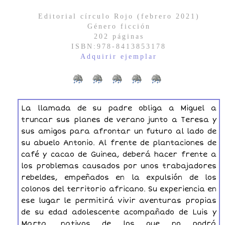
Editorial círculo Rojo (febrero 2021)
Género ficción
202
p
áginas
ISBN:
978-8413853178
Adquirir ejemplar
La llamada de su padre obliga a Miguel a
truncar sus planes de verano junto a Teresa y
sus amigos para afrontar un futuro al lado de
su abuelo Antonio. Al frente de plantaciones de
café y cacao de Guinea, deberá hacer frente a
los problemas causados por unos trabajadores
rebeldes, empeñados en la expulsión de los
colonos del territorio africano. Su experiencia en
ese lugar le permitirá vivir aventuras propias
de su edad adolescente acompañado de Luis y
Marta, nativos de los que no podrá