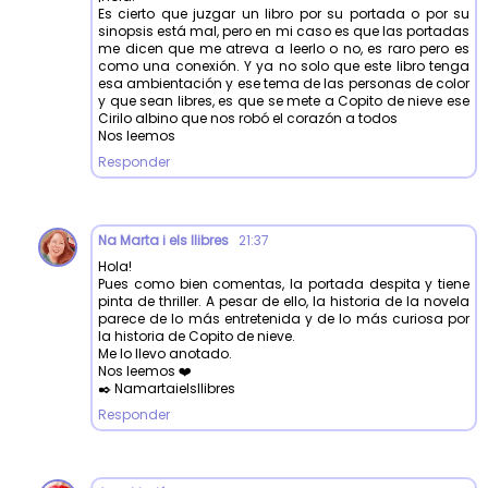
Es cierto que juzgar un libro por su portada o por su
sinopsis está mal, pero en mi caso es que las portadas
me dicen que me atreva a leerlo o no, es raro pero es
como una conexión. Y ya no solo que este libro tenga
esa ambientación y ese tema de las personas de color
y que sean libres, es que se mete a Copito de nieve ese
Cirilo albino que nos robó el corazón a todos
Nos leemos
Responder
Na Marta i els llibres
21:37
Hola!
Pues como bien comentas, la portada despita y tiene
pinta de thriller. A pesar de ello, la historia de la novela
parece de lo más entretenida y de lo más curiosa por
la historia de Copito de nieve.
Me lo llevo anotado.
Nos leemos ❤️
✒️ Namartaielsllibres
Responder