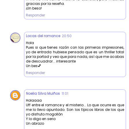
gracias por la reseña.
¡Un beso!
Responder
Locas del romance
20:50
Hola
Pues si que tienes razón con las primeras impresiones,
yo de entrada hubiese pensado que es un thriller total
por la portad y veo que para nada, así que me acabas
de descuadrar... interesante
Un bes💕
Responder
Noelia Silva Muiños
11:01
Holaaaa
Uff entre el romance y el misterio... Lo que ocurre es que
me lo llevo apuntado. Son los típicos libros de los que
yo disfruto mogollón
Y lo digo en serio
Un abrazo