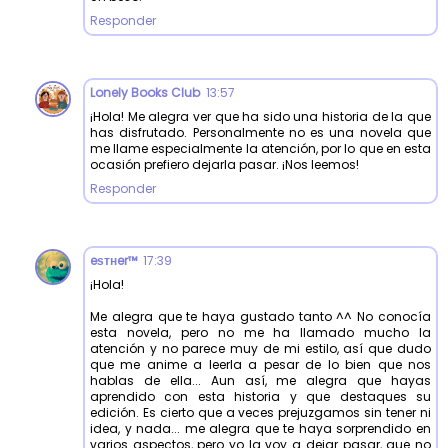
Responder
Lonely Books Club
13:57
¡Hola! Me alegra ver que ha sido una historia de la que
has disfrutado. Personalmente no es una novela que
me llame especialmente la atención, por lo que en esta
ocasión prefiero dejarla pasar. ¡Nos leemos!
Responder
eѕтнer™
17:39
¡Hola!
Me alegra que te haya gustado tanto ^^ No conocía
esta novela, pero no me ha llamado mucho la
atención y no parece muy de mi estilo, así que dudo
que me anime a leerla a pesar de lo bien que nos
hablas de ella... Aun así, me alegra que hayas
aprendido con esta historia y que destaques su
edición. Es cierto que a veces prejuzgamos sin tener ni
idea, y nada... me alegra que te haya sorprendido en
varios aspectos, pero yo la voy a dejar pasar, que no