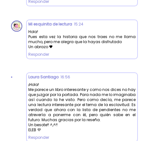
Responder
Mi esquinita de lectura
15:24
Hola!
Pues esta vez la historia que nos traes no me llama
mucho, pero me alegra que la hayas disfrutado
Un abrazo 🖤
Responder
Laura Santiago
16:56
¡Hola!
Me parece un libro interesante y como nos dices no hay
que juzgar por la portada. Para nada me lo imaginaba
así cuando la he visto. Pero como decía, me parece
una lectura interesante por el tema de la esclavitud. Es
verdad que ahora con la lista de pendientes no me
atrevería a ponerme con él, pero quién sabe en el
futuro. Muchas gracias por la reseña.
Un besote!! ^,^!!
ELEB 💜
Responder