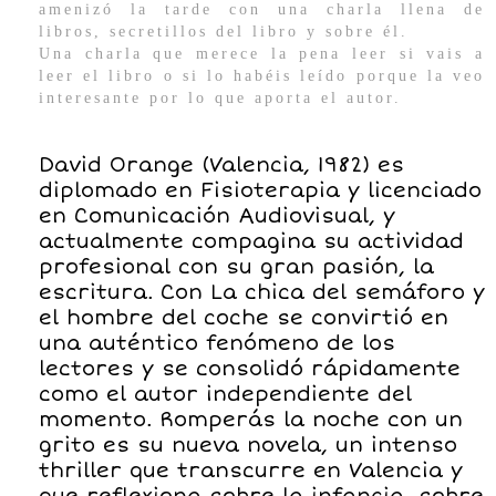
amenizó la tarde con una charla llena de
libros, secretillos del libro y sobre él.
Una charla que merece la pena leer si vais a
leer el libro o si lo habéis leído porque la veo
interesante por lo que aporta el autor.
David Orange (Valencia, 1982) es
diplomado en Fisioterapia y licenciado
en Comunicación Audiovisual, y
actualmente compagina su actividad
profesional con su gran pasión, la
escritura. Con La chica del semáforo y
el hombre del coche se convirtió en
una auténtico fenómeno de los
lectores y se consolidó rápidamente
como el autor independiente del
momento. Romperás la noche con un
grito es su nueva novela, un intenso
thriller que transcurre en Valencia y