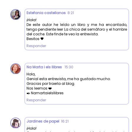
Estefania castellanos
8:21
¡Hola!
De este autor he leído un libro y me ha encantado,
tengo pendiente leer La chica del semáforo y el hombre
del coche. Este finde te veo la entrevista.
Besitos 🖤
Responder
Na Marta i els llibres
15:30
Hola,
Genial esta entrevista, me ha gustado mucho.
Gracias por traerla al blog.
Nos leemos ❤️
✒️ Namartaielsllibres
Responder
Jardines de papel
16:21
¡Hola!