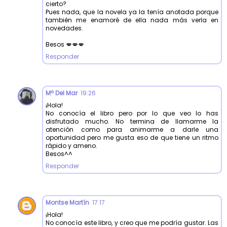
cierto?
Pues nada, que la novela ya la tenía anotada porque
también me enamoré de ella nada más verla en
novedades.
Besos 💋💋💋
Responder
Mª Del Mar
19:26
¡Hola!
No conocía el libro pero por lo que veo lo has
disfrutado mucho. No termina de llamarme la
atención como para animarme a darle una
oportunidad pero me gusta eso de que tiene un ritmo
rápido y ameno.
Besos^^
Responder
Montse Martín
17:17
¡Hola!
No conocía este libro, y creo que me podría gustar. Las