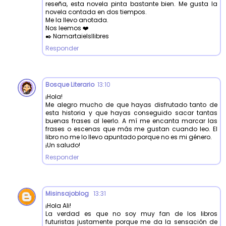
reseña, esta novela pinta bastante bien. Me gusta la
novela contada en dos tiempos.
Me la llevo anotada.
Nos leemos ❤️
✒️ Namartaielsllibres
Responder
Bosque Literario
13:10
¡Hola!
Me alegro mucho de que hayas disfrutado tanto de
esta historia y que hayas conseguido sacar tantas
buenas frases al leerlo. A mí me encanta marcar las
frases o escenas que más me gustan cuando leo. El
libro no me lo llevo apuntado porque no es mi género.
¡Un saludo!
Responder
Misinsajoblog
13:31
¡Hola Ali!
La verdad es que no soy muy fan de los libros
futuristas justamente porque me da la sensación de