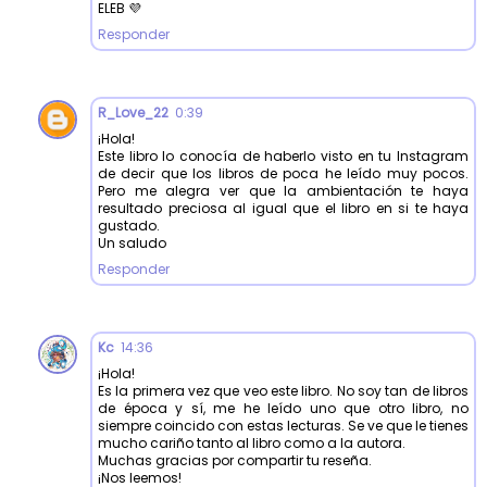
ELEB 💜
Responder
R_Love_22
0:39
¡Hola!
Este libro lo conocía de haberlo visto en tu Instagram
de decir que los libros de poca he leído muy pocos.
Pero me alegra ver que la ambientación te haya
resultado preciosa al igual que el libro en si te haya
gustado.
Un saludo
Responder
Kc
14:36
¡Hola!
Es la primera vez que veo este libro. No soy tan de libros
de época y sí, me he leído uno que otro libro, no
siempre coincido con estas lecturas. Se ve que le tienes
mucho cariño tanto al libro como a la autora.
Muchas gracias por compartir tu reseña.
¡Nos leemos!