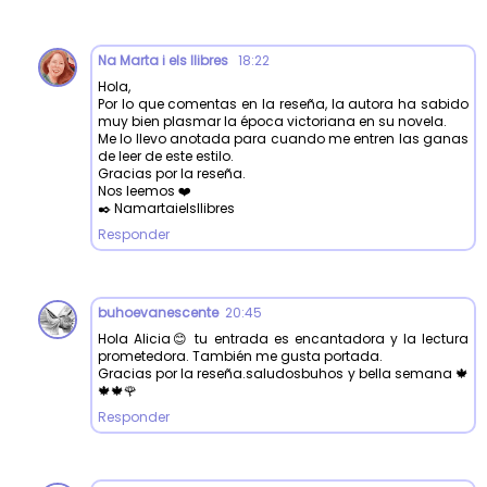
Na Marta i els llibres
18:22
Hola,
Por lo que comentas en la reseña, la autora ha sabido
muy bien plasmar la época victoriana en su novela.
Me lo llevo anotada para cuando me entren las ganas
de leer de este estilo.
Gracias por la reseña.
Nos leemos ❤️
✒️ Namartaielsllibres
Responder
buhoevanescente
20:45
Hola Alicia😊 tu entrada es encantadora y la lectura
prometedora. También me gusta portada.
Gracias por la reseña.saludosbuhos y bella semana 🍁
🍁🍁🌹
Responder