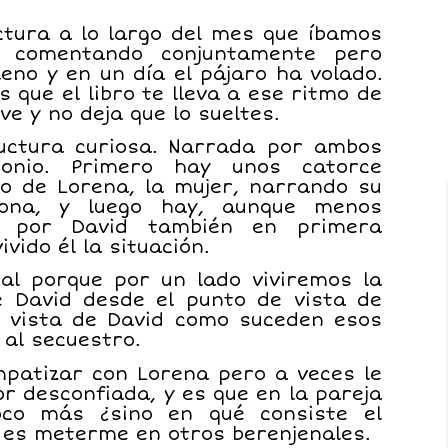
ctura a lo largo del mes que íbamos
r comentando conjuntamente pero
eno y en un día el pájaro ha volado.
 que el libro te lleva a ese ritmo de
ve y no deja que lo sueltes.
ructura curiosa. Narrada por ambos
monio. Primero hay unos catorce
o de Lorena, la mujer, narrando su
sona, y luego hay, aunque menos
os por David también en primera
ido él la situación.
al porque por un lado viviremos la
de David desde el punto de vista de
e vista de David como suceden esos
 al secuestro.
mpatizar con Lorena pero a veces le
r desconfiada, y es que en la pareja
co más ¿sino en qué consiste el
 es meterme en otros berenjenales.