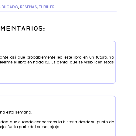
UBLICADO
,
RESEÑAS
,
THRILLER
OMENTARIOS:
nte así que probablemente lea este libro en un futuro. Yo
erme el libro en nada xD. Es genial que se visibilicen estas
seña esta semana.
rdad que cuando conocemos la historia desde su punto de
ejor fue la parte de Lorena jajaja.