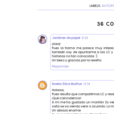
LABELS:
AUTOP
36 C
Jardines de papel
9:23
¡Hola!
Pues la trama me parece muy interesa
también soy de apuntarme a las LC y le
historias no tan conocidas :).
Un beso y gracias por la reseña.
Responder
Noelia Silva Muiños
12:14
Holaaa,
Pues resulta que compartimos LC y re
¡Qué coincidencia!
A mí me ha gustado un montón. Es ve
vista se va viendo venir o ocurrido. Lo m
Un abrazo enorme