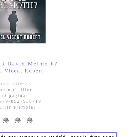
tá David Melmoth?
l Vicent Rubert
topublicado
nero thriller
250 páginas
979-8527930719
uirir ejemplar