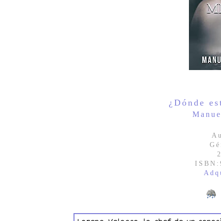
¿Dónde es
Manue
Au
Gé
ISBN:
Adq