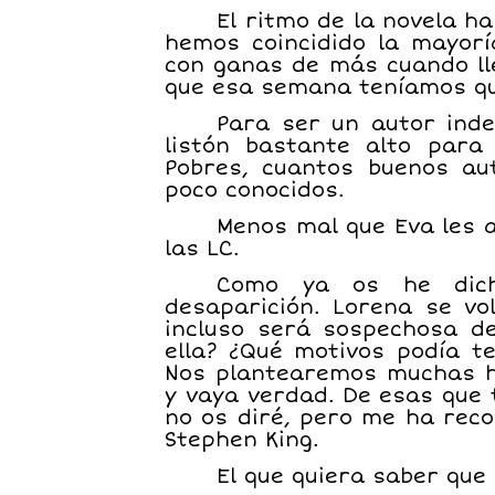
El ritmo de la novela h
hemos coincidido la mayor
con ganas de más cuando l
que esa semana teníamos qu
Para ser un autor inde
listón bastante alto para
Pobres, cuantos buenos au
poco conocidos.
Menos mal que Eva les a
las LC.
Como ya os he dich
desaparición. Lorena se v
incluso será sospechosa d
ella? ¿Qué motivos podía 
Nos plantearemos muchas hi
y vaya verdad. De esas que 
no os diré, pero me ha rec
Stephen King.
El que quiera saber que