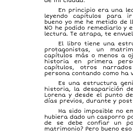
de mi ciudad.
En principio era una le
leyendo capítulos para i
bueno yo me he metido de ll
NO he podido remediarlo y es
lectura. Te atrapa, te envuel
El libro tiene una est
protagonistas, un matri
capítulos más o menos a oj
historia en primera per
capítulos, otros narrad
persona contando como ha viv
Es una estructura geni
historia, la desaparición 
Lorena y desde el punto d
días previos, durante y post
Ha sido imposible no e
hubiera dado un casporro po
de se debe confiar un po
matrimonio? Pero bueno eso