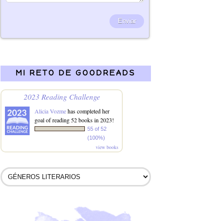
MI RETO DE GOODREADS
2023 Reading Challenge
Alicia Vozme
has completed her
goal of reading 52 books in 2023!
55 of 52
(100%)
view books