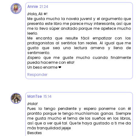
Annie
21:24
¡Hola, Ali ❄!
Me gusta mucho la novela juvenil y el argumento que
presenta este libro me parece muy interesante, así que
me lo llevo súper anotado porque me apetece mucho
leerlo.
Me encanta que resulte fácil empatizar con los
protagonistas al sentirlos tan reales. Al igual que me
gusta que sea una lectura amena y llena de
sentimiento.
¡Espero que me guste mucho cuando finalmente
pueda hacerme con ella!
Un beso enorme ❤
Responder
MonTse
15:14
¡Hola!
Pues lo tengo pendiente y espero ponerme con él
prontito porque le tengo muchísimas ganas. Siempre
me gusta mucho el tema de los sueños en los libros,
así que a ver qué tal. Que te haya gustado a ti me da
más tranquilidad jejeje
Besotes