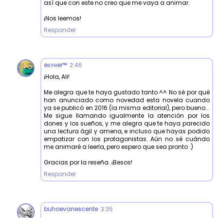
así que con este no creo que me vaya a animar.
¡Nos leemos!
Responder
eѕтнer™
2:46
¡Hola, Ali!
Me alegra que te haya gustado tanto ^^ No sé por qué
han anunciado como novedad esta novela cuando
ya se publicó en 2016 (la misma editorial), pero bueno...
Me sigue llamando igualmente la atención por los
dones y los sueños, y me alegra que te haya parecido
una lectura ágil y amena, e incluso que hayas podido
empatizar con los protagonistas. Aún no sé cuándo
me animaré a leerla, pero espero que sea pronto :)
Gracias por la reseña. ¡Besos!
Responder
buhoevanescente
3:35